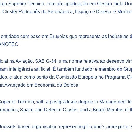
ituto Superior Técnico, com pós-graduação em Gestão, pela Un
 Cluster Português da Aeronáutica, Espaço e Defesa, e Membr
ntidade com base em Bruxelas que representa as indústrias d
 DANOTEC.
ificial na Aviação, SAE G-34, uma norma relativa ao desenvolvi
ram inteligência artificial. É também fundador e membro do 
ados, e atua como perito da Comissão Europeia no Programa C
ama Avançado em Economia da Defesa.
 Superior Técnico, with a postgraduate degree in Management f
eronautics, Space and Defence Cluster, and a Board Member o
ussels-based organisation representing Europe’s aerospace, sp